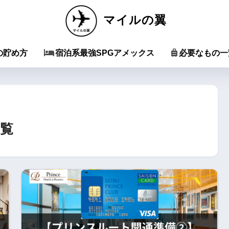
マイルの翼
の貯め方
宿泊系最強SPGアメックス
必要なもの一
覧