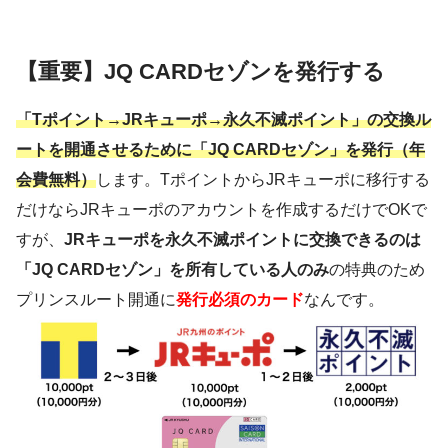
【重要】JQ CARDセゾンを発行する
「Tポイント→JRキューポ→永久不滅ポイント」の交換ル
ートを開通させるために「JQ CARDセゾン」を発行（年
会費無料）
します。TポイントからJRキューポに移行する
だけならJRキューポのアカウントを作成するだけでOKで
すが、
JRキューポを永久不滅ポイントに交換できるのは
「JQ CARDセゾン」を所有している人のみ
の特典のため
プリンスルート開通に
発行必須のカード
なんです。