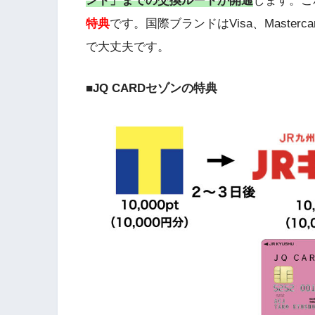
ント」までの交換ルートが開通
します。こ
特典
です。国際ブランドはVisa、Master
で大丈夫です。
■
JQ CARDセゾンの特典