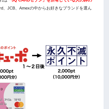
れは
「JQ CARDセゾン」を所有している人のみの
card、JCB、Amexの中からお好きなブランドを選ん