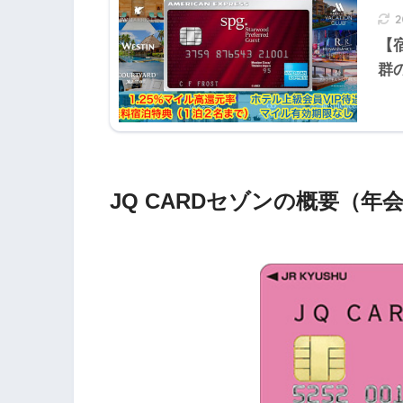
【
群
JQ CARDセゾンの概要（年