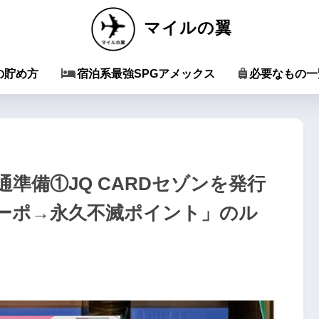
マイルの翼
の貯め方
宿泊系最強SPGアメックス
必要なもの一
準備①JQ CARDセゾンを発行
ューポ→永久不滅ポイント」のル