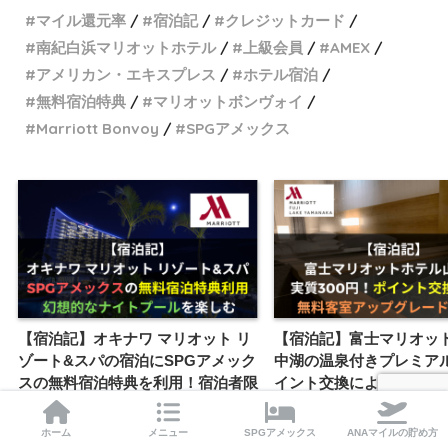
マイル還元率
宿泊記
クレジットカード
南紀白浜マリオットホテル
上級会員
AMEX
アメリカン・エキスプレス
ホテル宿泊
無料宿泊特典
マリオットボンヴォイ
Marriott Bonvoy
SPGアメックス
【宿泊記】オキナワ マリオット リ
【宿泊記】富士マリオッ
ゾート&スパの宿泊にSPGアメック
中湖の温泉付きプレミア
スの無料宿泊特典を利用！宿泊者限
イント交換による宿泊で
定のナイトプールも開催
エリート会員の特典は有
ホーム
メニュー
SPGアメックス
ANAマイルの貯め方