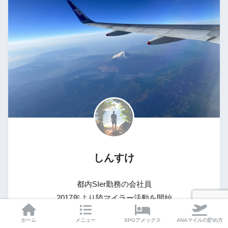
しんすけ
都内SIer勤務の会社員
2017年より陸マイラー活動を開始
月間20,000マイル以上を継続的に獲得
ホーム
メニュー
SPGアメックス
ANAマイルの貯め方
マイルで飛行機に乗れた感動を伝えたい