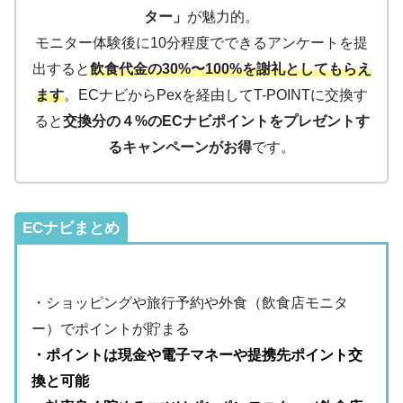
ター」
が魅力的。
モニター体験後に10分程度でできるアンケートを提
出すると
飲食代金の30%〜100%を謝礼としてもらえ
ます
。ECナビからPexを経由してT-POINTに交換す
ると
交換分の４%のECナビポイントをプレゼントす
るキャンペーンがお得
です。
ECナビまとめ
・ショッピングや旅行予約や外食（飲食店モニタ
ー）でポイントが貯まる
・ポイントは現金や電子マネーや提携先ポイント交
換と可能