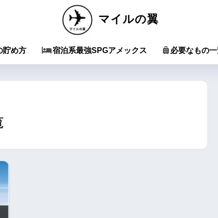
マイルの翼
の貯め方
宿泊系最強SPGアメックス
必要なもの一
覧