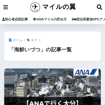
マイルの翼
初心者必読記事
ANAマイルの貯め方
宿泊系最強SPGア
ホーム
タグ
「海鮮いづつ」の記事一覧